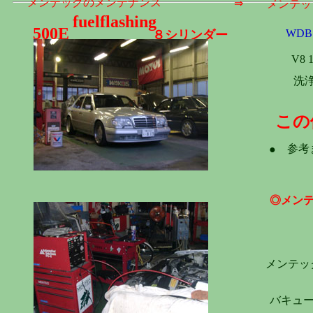
メンテックのメンテナンス
⇒
メンテッ
fuelflashing
500E
WDB1
８シリンダー
V8 
洗
この
参考
●
◎メン
メンテッ
バキュー