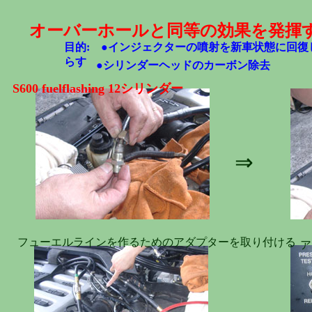
オーバーホールと同等の効果を発揮
目的:
●
インジェクターの噴射を新車状態に回復
らす
●
シリンダーヘッドのカーボン除去
S600 fuelflashing 12シリンダー
⇒
フューエルラインを作るためのアダプターを取り付ける
ア