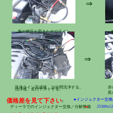
⇒
車の燃圧を図るためのライン
⇒
洗浄ライン完成後、25分間洗浄する。
赤
洗浄後、走行テストする。
黒
●インジェクター交換
価格差を見て下さい
!
25300x1
ディーラでのインジェクター交換／分解整備
⇒