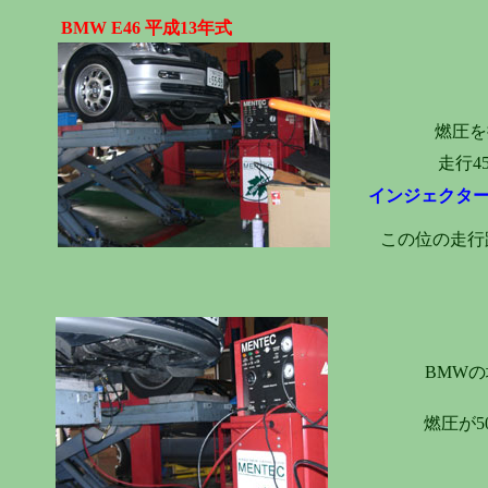
BMW E46 平成13年式
燃圧を
走行4
インジェクタ
この位の走行
BMW
燃圧が5