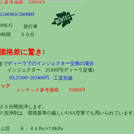
ク参考価格 39000円
240361C049909
109E/G
並行車
浄時間 ５０分
価格差に驚き!
ディーラでのインジェクター交換の場合
まで:
インジェクター 25300円(ディーラ定価)
8X25300=202400円
工賃別途
テック
メンテック参考価格 35000円
２５分間洗浄します。
ク洗浄剤は、環境基準の厳しいUSA空軍でも用いられていま
ム圧 ６．４ｋPa⇒7.0KPa