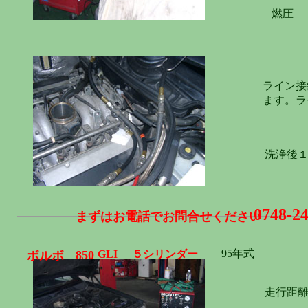
燃圧 4
ライン接
ます。ラ
洗浄後
0748-2
まずはお電話でお問合せください
95年式
850
GLI
５シリンダー
ボルボ
走行距離