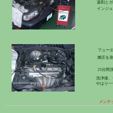
薬剤とガ
インジェ
フュー
燃圧を
25分間
洗浄後、
やはり一
メンテ